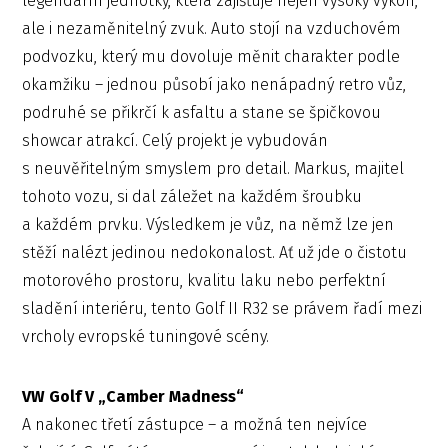
legendární jednotky, která zajišťuje nejen vysoký výkon,
ale i nezaměnitelný zvuk. Auto stojí na vzduchovém
podvozku, který mu dovoluje měnit charakter podle
okamžiku – jednou působí jako nenápadný retro vůz,
podruhé se přikrčí k asfaltu a stane se špičkovou
showcar atrakcí. Celý projekt je vybudován
s neuvěřitelným smyslem pro detail. Markus, majitel
tohoto vozu, si dal záležet na každém šroubku
a každém prvku. Výsledkem je vůz, na němž lze jen
stěží nalézt jedinou nedokonalost. Ať už jde o čistotu
motorového prostoru, kvalitu laku nebo perfektní
sladění interiéru, tento Golf II R32 se právem řadí mezi
vrcholy evropské tuningové scény.
VW Golf V „Camber Madness“
A nakonec třetí zástupce – a možná ten nejvíce