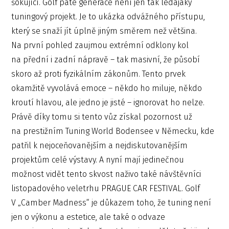
šokující. Golf páté generace není jen tak ledajaký
tuningový projekt. Je to ukázka odvážného přístupu,
který se snaží jít úplně jiným směrem než většina.
Na první pohled zaujmou extrémní odklony kol
na přední i zadní nápravě – tak masivní, že působí
skoro až proti fyzikálním zákonům. Tento prvek
okamžitě vyvolává emoce – někdo ho miluje, někdo
kroutí hlavou, ale jedno je jisté – ignorovat ho nelze.
Právě díky tomu si tento vůz získal pozornost už
na prestižním Tuning World Bodensee v Německu, kde
patřil k nejoceňovanějším a nejdiskutovanějším
projektům celé výstavy. A nyní mají jedinečnou
možnost vidět tento skvost naživo také návštěvníci
listopadového veletrhu PRAGUE CAR FESTIVAL. Golf
V „Camber Madness“ je důkazem toho, že tuning není
jen o výkonu a estetice, ale také o odvaze