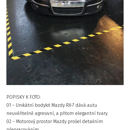
POPISKY K FOTO:
01 – Unikátní bodykit Mazdy RX-7 dává autu
neuvěřitelně agresivní, a přitom elegantní tvary.
02 – Motorový prostor Mazdy prošel detailním
přepracováním.