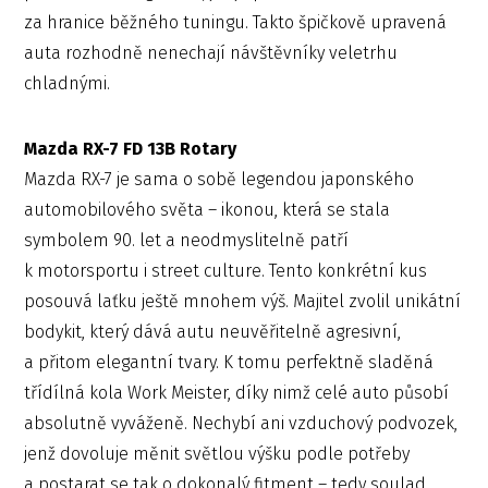
za hranice běžného tuningu. Takto špičkově upravená
auta rozhodně nenechají návštěvníky veletrhu
chladnými.
Mazda RX-7 FD 13B Rotary
Mazda RX-7 je sama o sobě legendou japonského
automobilového světa – ikonou, která se stala
symbolem 90. let a neodmyslitelně patří
k motorsportu i street culture. Tento konkrétní kus
posouvá laťku ještě mnohem výš. Majitel zvolil unikátní
bodykit, který dává autu neuvěřitelně agresivní,
a přitom elegantní tvary. K tomu perfektně sladěná
třídílná kola Work Meister, díky nimž celé auto působí
absolutně vyváženě. Nechybí ani vzduchový podvozek,
jenž dovoluje měnit světlou výšku podle potřeby
a postarat se tak o dokonalý fitment – tedy soulad