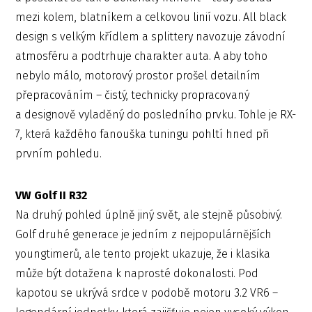
mezi kolem, blatníkem a celkovou linií vozu. All black
design s velkým křídlem a splittery navozuje závodní
atmosféru a podtrhuje charakter auta. A aby toho
nebylo málo, motorový prostor prošel detailním
přepracováním – čistý, technicky propracovaný
a designově vyladěný do posledního prvku. Tohle je RX-
7, která každého fanouška tuningu pohltí hned při
prvním pohledu.
VW Golf II R32
Na druhý pohled úplně jiný svět, ale stejně působivý.
Golf druhé generace je jedním z nejpopulárnějších
youngtimerů, ale tento projekt ukazuje, že i klasika
může být dotažena k naprosté dokonalosti. Pod
kapotou se ukrývá srdce v podobě motoru 3.2 VR6 –