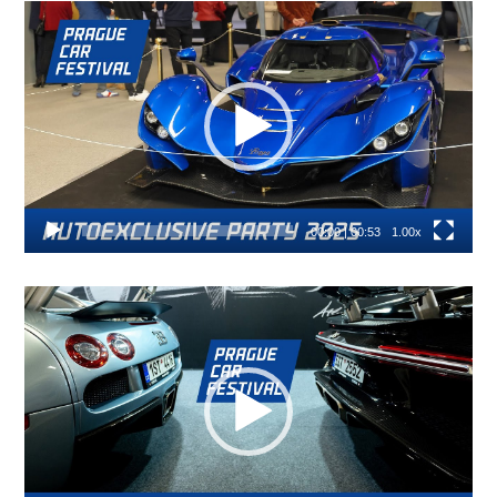
Video
přehrávač
00:00
|
00:53
1.00x
Video
přehrávač