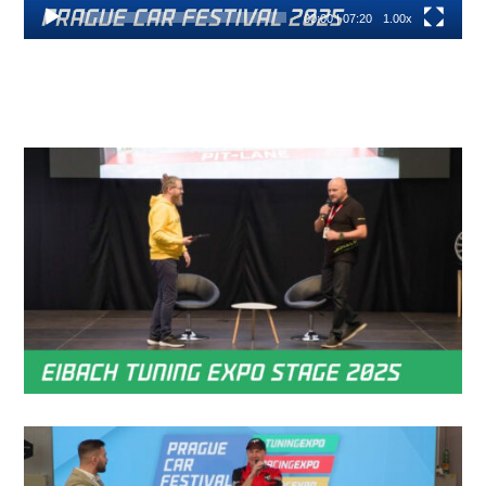
00:00
|
07:20
1.00x