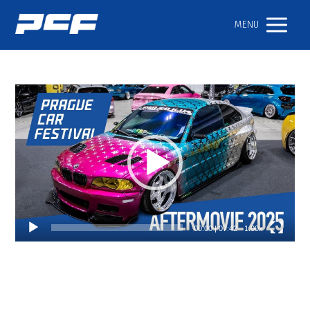
MENU
Video
přehrávač
00:00
|
07:42
1.00x