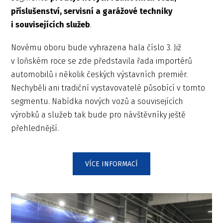
příslušenství, servisní a garážové techniky
i souvisejících služeb
.
Novému oboru bude vyhrazena hala číslo 3. Již
v loňském roce se zde představila řada importérů
automobilů i několik českých výstavních premiér.
Nechyběli ani tradiční vystavovatelé působící v tomto
segmentu. Nabídka nových vozů a souvisejících
výrobků a služeb tak bude pro návštěvníky ještě
přehlednější.
VÍCE INFORMACÍ