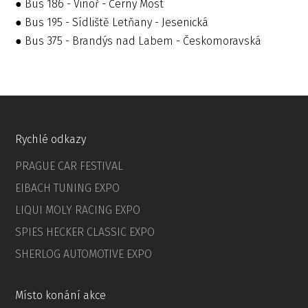
● Bus 186 - Vinoř - Černý Most
● Bus 195 - Sídliště Letňany - Jesenická
● Bus 375 - Brandýs nad Labem - Českomoravská
Rychlé odkazy
PRAGUE CAR FESTIVAL
EIBACH TUNING EXPO
LIQUI MOLY RACING EXPO
SPIES HECKER CLASSIC EXPO
SHERLOG AUTOMOTIVE EXPO
Místo konání akce