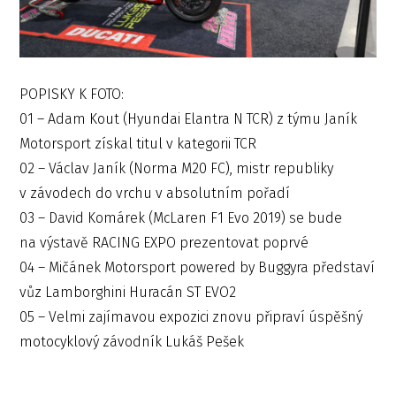
POPISKY K FOTO:
01 – Adam Kout (Hyundai Elantra N TCR) z týmu Janík
Motorsport získal titul v kategorii TCR
02 – Václav Janík (Norma M20 FC), mistr republiky
v závodech do vrchu v absolutním pořadí
03 – David Komárek (McLaren F1 Evo 2019) se bude
na výstavě RACING EXPO prezentovat poprvé
04 – Mičánek Motorsport powered by Buggyra představí
vůz Lamborghini Huracán ST EVO2
05 – Velmi zajímavou expozici znovu připraví úspěšný
motocyklový závodník Lukáš Pešek