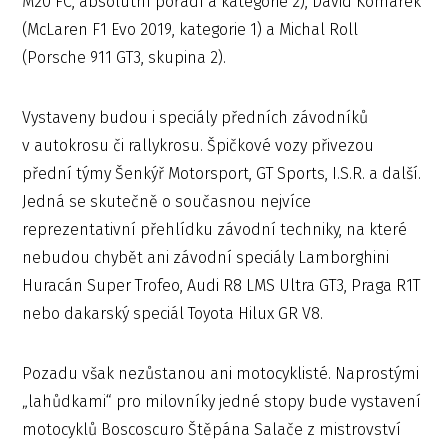
M20 FC, absolutní pořadí a kategorie 2), David Komárek
(McLaren F1 Evo 2019, kategorie 1) a Michal Roll
(Porsche 911 GT3, skupina 2).
Vystaveny budou i speciály předních závodníků
v autokrosu či rallykrosu. Špičkové vozy přivezou
přední týmy Šenkýř Motorsport, GT Sports, I.S.R. a další.
Jedná se skutečně o současnou nejvíce
reprezentativní přehlídku závodní techniky, na které
nebudou chybět ani závodní speciály Lamborghini
Huracán Super Trofeo, Audi R8 LMS Ultra GT3, Praga R1T
nebo dakarský speciál Toyota Hilux GR V8.
Pozadu však nezůstanou ani motocyklisté. Naprostými
„lahůdkami“ pro milovníky jedné stopy bude vystavení
motocyklů Boscoscuro Štěpána Salače z mistrovství