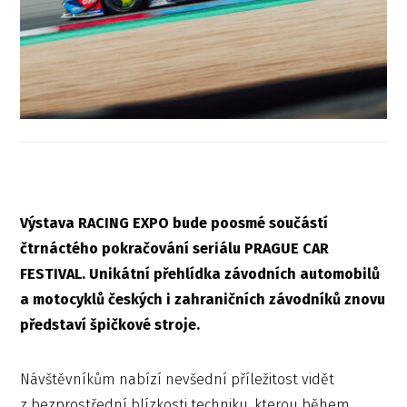
Výstava RACING EXPO bude poosmé součástí
čtrnáctého pokračování seriálu PRAGUE CAR
FESTIVAL. Unikátní přehlídka závodních automobilů
a motocyklů českých i zahraničních závodníků znovu
představí špičkové stroje.
Návštěvníkům nabízí nevšední příležitost vidět
z bezprostřední blízkosti techniku, kterou během