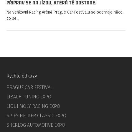
Připrav se na jízdu, která tě dostane.
Na venkovní Racing Aréně Prague Car Festivalu se odehraje něco,
co se…
Rychlé odkazy
PRAGUE CAR FESTIVAL
EIBACH TUNING EXPO
LIQUI MOLY RACING EXPO
SPIES HECKER CLASSIC EXPO
SHERLOG AUTOMOTIVE EXPO