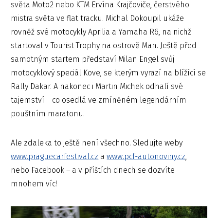
světa Moto2 nebo KTM Ervína Krajčoviče, čerstvého
mistra světa ve flat tracku. Michal Dokoupil ukáže
rovněž své motocykly Aprilia a Yamaha R6, na nichž
startoval v Tourist Trophy na ostrově Man. Ještě před
samotným startem představí Milan Engel svůj
motocyklový speciál Kove, se kterým vyrazí na blížící se
Rally Dakar. A nakonec i Martin Michek odhalí své
tajemství – co osedlá ve zmíněném legendárním
pouštním maratonu.
Ale zdaleka to ještě není všechno. Sledujte weby
www.praguecarfestival.cz
a
www.pcf-autonoviny.cz
,
nebo Facebook – a v příštích dnech se dozvíte
mnohem víc!