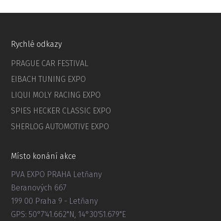
Rychlé odkazy
PRAGUE CAR FESTIVAL
EIBACH TUNING EXPO
LIQUI MOLY RACING EXPO
SPIES HECKER CLASSIC EXPO
SHERLOG AUTOMOTIVE EXPO
Místo konání akce
PVA EXPO PRAHA Letňany
Beranových 667
199 00 Praha 9 - Letňany
GPS: 50°7'41.662"N, 14°30'51.679"E