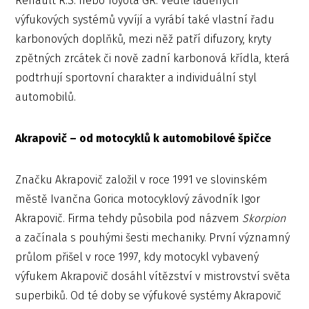
Renault R.S. nebo Toyota GR. Vedle laděných
výfukových systémů vyvíjí a vyrábí také vlastní řadu
karbonových doplňků, mezi něž patří difuzory, kryty
zpětných zrcátek či nově zadní karbonová křídla, která
podtrhují sportovní charakter a individuální styl
automobilů.
Akrapovič – od motocyklů k automobilové špičce
Značku Akrapovič založil v roce 1991 ve slovinském
městě Ivančna Gorica motocyklový závodník Igor
Akrapovič. Firma tehdy působila pod názvem
Skorpion
a začínala s pouhými šesti mechaniky. První významný
průlom přišel v roce 1997, kdy motocykl vybavený
výfukem Akrapovič dosáhl vítězství v mistrovství světa
superbiků. Od té doby se výfukové systémy Akrapovič