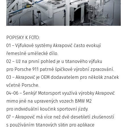
POPISKY K FOTO:
01 – Výfukové systémy Akrapovič často evokují
řemeslné umělecké dílo.
02 – Už na první pohled je u titanového výfuku
pro Porsche 911 patrné špičkové výrobní zpracování.
03 – Akrapovič je OEM dodavatelem pro několik značek
včetně Porsche.
04–06 – Šenkýř Motorsport využívá výrobky Akrapovič
mimo jiné na upravených vozech BMW M2
pro individuální koučink sportovní jízdy.
07 – Akrapovič má více než dvě desetiletí zkušeností
s používáním titanových slitin pro aplikace