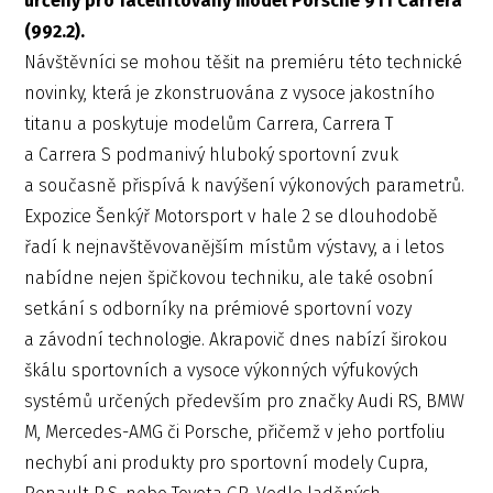
určený pro faceliftovaný model Porsche 911 Carrera
(992.2).
Návštěvníci se mohou těšit na premiéru této technické
novinky, která je zkonstruována z vysoce jakostního
titanu a poskytuje modelům Carrera, Carrera T
a Carrera S podmanivý hluboký sportovní zvuk
a současně přispívá k navýšení výkonových parametrů.
Expozice Šenkýř Motorsport v hale 2 se dlouhodobě
řadí k nejnavštěvovanějším místům výstavy, a i letos
nabídne nejen špičkovou techniku, ale také osobní
setkání s odborníky na prémiové sportovní vozy
a závodní technologie. Akrapovič dnes nabízí širokou
škálu sportovních a vysoce výkonných výfukových
systémů určených především pro značky Audi RS, BMW
M, Mercedes-AMG či Porsche, přičemž v jeho portfoliu
nechybí ani produkty pro sportovní modely Cupra,