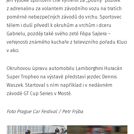
jen vysoké sportovní cíle vyměnil za „pouhý“ požitek
z adrenalinu za volantem závodního vozu na tratích
poměrně nebezpečných závodů do vrchu. Sportovec
tělem i duší přivedl k okruhům a vrchům i dceru
Gabrielu, později také svého zetě Filipa Sajlera –
veřejnosti známého kuchaře z televizního pořadu Kluci
v akci.
Okruhovou úpravu automobilu Lamborghini Huracán
Super Tropheo na výstavě představí jezdec Dennis
Waszek. Startoval s ním například i v nedávném
závodě GT Cup Series v Mostě.
Foto Prague Car Festival / Petr Frýba