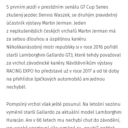
S prvním jezdí v prestižním seriálu GT Cup Series
zkušený jezdec Dennis Waszek, se druhým pravidelný
účastník výstavy Martin Jerman. Jeden
z nejzkušenějších českých vrchařů Martin Jerman má
za sebou dlouhou a úspěšnou kariéru.
Několikanásobný mistr republiky si v roce 2016 pořídil
starší Lamborghini Gallardo GT3, které tehdy považoval
za vrchol závodnické kariéry. Návštěvníkům výstavy
RACING EXPO ho představil už v roce 2017 a od té doby
na přehlídce špičkových automobilů ani jednou
nechyběl.
Pomyslný vrchol však ještě posunul. Na letošní sezónu
vyměnil starší Gallardo za aktuální model Lamborghini
Huracán. Ani v 66 letech mu nechybí chuť do závodění,