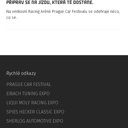
Připrav se na jízdu, která tě dostane.
Na venkovní Racing Aréně Prague Car Festivalu se odehraje něco,
co se…
Rychlé odkazy
PRAGUE CAR FESTIVAL
EIBACH TUNING EXPO
LIQUI MOLY RACING EXPO
SPIES HECKER CLASSIC EXPO
SHERLOG AUTOMOTIVE EXPO