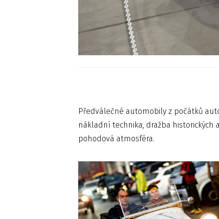
Předválečné automobily z počátků autom
nákladní technika, dražba historickýc
pohodová atmosféra.