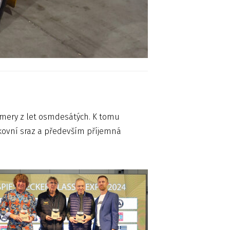
timery z let osmdesátých. K tomu
nkovní sraz a především příjemná