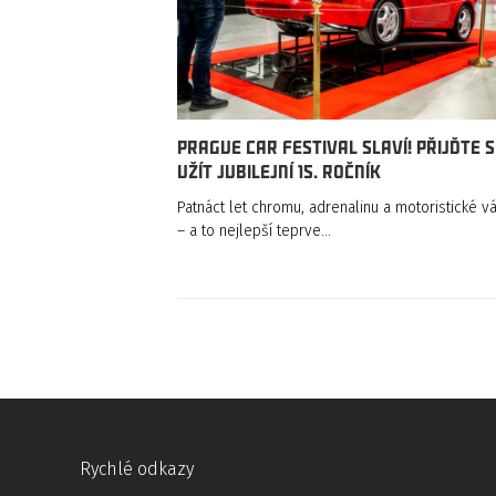
Prague Car Festival slaví! Přijďte s
užít jubilejní 15. ročník
Patnáct let chromu, adrenalinu a motoristické v
– a to nejlepší teprve…
Rychlé odkazy