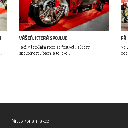
i
VÁŠEŇ, KTERÁ SPOJUJE
Při
Také v letošním roce se festivalu zúčastní
Na v
společnost Eibach, a to jako…
ode
ášně
Místo konání akce