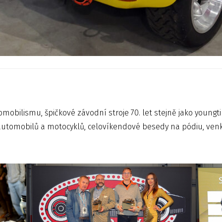
obilismu, špičkové závodní stroje 70. let stejně jako young
h automobilů a motocyklů, celovíkendové besedy na pódiu, ve