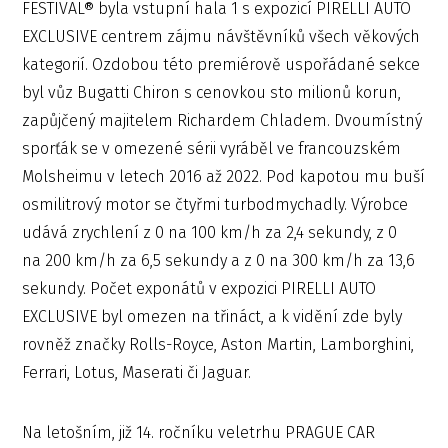
FESTIVAL® byla vstupní hala 1 s expozicí PIRELLI AUTO
EXCLUSIVE centrem zájmu návštěvníků všech věkových
kategorií. Ozdobou této premiérově uspořádané sekce
byl vůz Bugatti Chiron s cenovkou sto milionů korun,
zapůjčený majitelem Richardem Chladem. Dvoumístný
sporťák se v omezené sérii vyráběl ve francouzském
Molsheimu v letech 2016 až 2022. Pod kapotou mu buší
osmilitrový motor se čtyřmi turbodmychadly. Výrobce
udává zrychlení z 0 na 100 km/h za 2,4 sekundy, z 0
na 200 km/h za 6,5 sekundy a z 0 na 300 km/h za 13,6
sekundy. Počet exponátů v expozici PIRELLI AUTO
EXCLUSIVE byl omezen na třináct, a k vidění zde byly
rovněž značky Rolls-Royce, Aston Martin, Lamborghini,
Ferrari, Lotus, Maserati či Jaguar.
Na letošním, již 14. ročníku veletrhu PRAGUE CAR