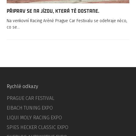
Připrav se na jízdu, která tě dostane.
Na venkovní Racing Aréně Prague Car Festivalu se odehraje něco,
co se…
Rychlé odkazy
PRAGUE CAR FESTIVAL
EIBACH TUNING EXPO
LIQUI MOLY RACING EXPO
SPIES HECKER CLASSIC EXPO