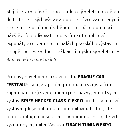
Stejně jako v loňském roce bude celý veletrh rozdělen
do tří tematických výstav a doplněn úzce zaměřenými
sekcemi. Letošní ročník, během něhož budou moci
návštěvníci obdivovat především automobilové
exponáty v celkem sedmi halách pražského výstaviště,
se opět ponese v duchu základní myšlenky veletrhu –
Auta ve všech podobách
.
Přípravy nového ročníku veletrhu
PRAGUE CAR
FESTIVAL®
jsou již v plném proudu a o vzrůstajícím
zájmu partnerů svědčí mimo jiné i názvy jednotlivých
výstav.
SPIES HECKER CLASSIC EXPO
představí na své
výstavní ploše bohatou automobilovou historii, která
bude doplněna besedami a připomenutím některých
významných jubileí. Výstava
EIBACH TUNING EXPO