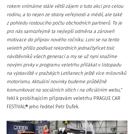
rokem vnímáme stále větší zájem o tuto akci pro celou
rodinu, a to nejen ze strany veřejnosti a médií, ale také
z pohledu rostoucího počtu obchodních partnerů. To je
pro nás samozřejmě ta nejlepší odměna a zároveň
motivace do příprav nového ročníku. Loni se na tento
veletrh přišlo podívat rekordních jednačtyřicet tisíc
návštěvníků všech generací a my se už nyní snažíme
novými prvky v programu veletrhu přilákat v listopadu
na výstaviště v pražských Letňanech ještě více milovníků
motorismu. Aktuální novinky budeme průběžně
komunikovat na sociálních sítích i na oficiálním webu,“
řekl k probíhajícím přípravám veletrhu PRAGUE CAR
FESTIVAL® jeho ředitel Petr Dufek.