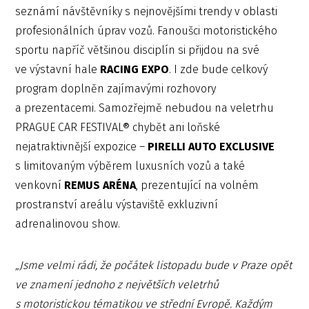
seznámí návštěvníky s nejnovějšími trendy v oblasti
profesionálních úprav vozů. Fanoušci motoristického
sportu napříč většinou disciplín si přijdou na své
ve výstavní hale
RACING EXPO
. I zde bude celkový
program doplněn zajímavými rozhovory
a prezentacemi. Samozřejmě nebudou na veletrhu
PRAGUE CAR FESTIVAL® chybět ani loňské
nejatraktivnější expozice –
PIRELLI AUTO EXCLUSIVE
s limitovaným výběrem luxusních vozů a také
venkovní
REMUS ARÉNA
, prezentující na volném
prostranství areálu výstaviště exkluzivní
adrenalinovou show.
„Jsme velmi rádi, že počátek listopadu bude v Praze opět
ve znamení jednoho z největších veletrhů
s motoristickou tématikou ve střední Evropě. Každým