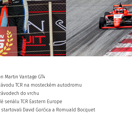
on Martin Vantage GT4
m závodu TCR na mosteckém autodromu
v závodech do vrchu
ě seriálu TCR Eastern Europe
e startovali David Gorčica a Romuald Bocquet