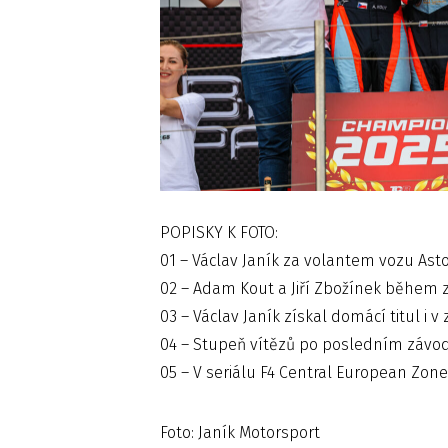
POPISKY K FOTO:
01 – Václav Janík za volantem vozu Ast
02 – Adam Kout a Jiří Zbožínek běhe
03 – Václav Janík získal domácí titul i 
04 – Stupeň vítězů po posledním závod
05 – V seriálu F4 Central European Zon
Foto: Janík Motorsport