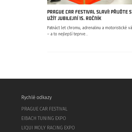
Prague Car Festival slaví! Přijďte s
užít jubilejní 15. ročník
Patnáct let chromu, adrenalinu a motoristické v
– a to nejlepší teprve…
Rychlé odkazy
PRAGUE CAR FESTIVAL
EIBACH TUNING EXPO
LIQUI MOLY RACING EXPO