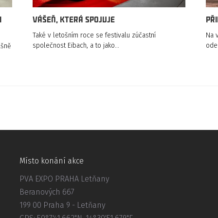
i
VÁŠEŇ, KTERÁ SPOJUJE
Při
Také v letošním roce se festivalu zúčastní
Na v
společnost Eibach, a to jako…
ode
ášně
Místo konání akce
PVA EXPO PRAHA Letňany
Beranových 667
199 00 Praha 9 - Letňany