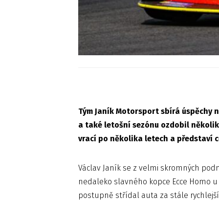
Tým Janík Motorsport sbírá úspěchy n
a také letošní sezónu ozdobil několi
vrací po několika letech a představí 
Václav Janík se z velmi skromných podm
nedaleko slavného kopce Ecce Homo u Š
postupně střídal auta za stále rychlejš