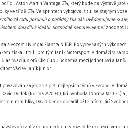
 pořídil Aston Martin Vantage GT4, který bude na výstavě jistě
bliky ve třídě GT4. Ve sprintech vybojoval titul se stejným vo
prvního závodu posunuli o pořádný kus dál. Uvědomujeme si ale,
ůsobem doladili k ideálu. Rozhodně nepolevujeme,“
zhodnotil 
ta s vozem Hyundai Elantra N TCR. Po vyrovnaných výkonech
nkem získali titul i pro tým Janík Motorsport. V domácím ša
l klasifikaci juniorů Clio Cupu Bohemia mezi jednotlivci a Jan
itost Václav Janík junior.
rt považován za jeden z pěti nejlepších týmů v Evropě. V do
), David Dědek (Norma M20 FC), Jiří Svoboda (Norma M20 FC) a 
mistrem republiky, David Dědek obsadil páté místo, Jiří Svobo
ávštěvníci zblízka prohlédnout v rozsáhlé expozici týmu Jan