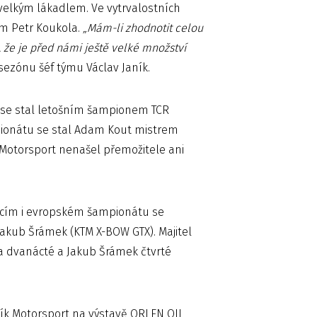
 velkým lákadlem. Ve vytrvalostních
zem Petr Koukola.
„Mám-li zhodnotit celou
 že je před námi ještě velké množství
sezónu šéf týmu Václav Janík.
 se stal letošním šampionem TCR
mpionátu se stal Adam Kout mistrem
ík Motorsport nenašel přemožitele ani
mácím i evropském šampionátu se
Jakub Šrámek (KTM X-BOW GTX). Majitel
da dvanácté a Jakub Šrámek čtvrté
ík Motorsport na výstavě ORLEN OIL