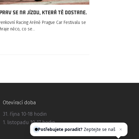
prav se na jízdu, která tě dostane.
enkovní Racing Aréně Prague Car Festivalu se
hraje něco, co se…
Otevírací doba
31. října 10-18 hodin
1. listopadu 10-17 hodin
Potřebujete poradit?
Zeptejte se
našeho asistenta
Chettyho
.