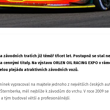
a závodních tratích již téměř třicet let. Postupně se stal
ka cennými tituly. Na výstavu ORLEN OIL RACING EXPO v rám
celou plejádu atraktivních závodních vozů.
ínek vypracoval na majitele jednoho z největších českých au
ternberka, měl nejblíže k závodům do vrchu. V roce 2009 se
í a tým budoval větší a profesionálnější.