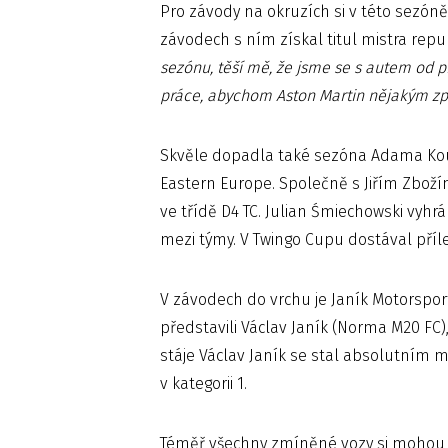
Pro závody na okruzích si v této sezóně
závodech s ním získal titul mistra repu
sezónu, těší mě, že jsme se s autem od 
práce, abychom Aston Martin nějakým zp
Skvěle dopadla také sezóna Adama Kou
Eastern Europe. Společně s Jiřím Zboží
ve třídě D4 TC. Julian Śmiechowski vyhrá
mezi týmy. V Twingo Cupu dostával přílež
V závodech do vrchu je Janík Motorspo
představili Václav Janík (Norma M20 FC
stáje Václav Janík se stal absolutním 
v kategorii 1.
Téměř všechny zmíněné vozy si mohou n