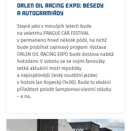
ORLEN OIL RACING EXPO: besedy
a autogramiády
Stejně jako v minulých letech bude
na veletrhu PRAGUE CAR FESTIVAL
v permanenci hned několik pódií, na nichž
bude probíhat zajímavý program. Výstava
ORLEN OIL RACING EXPO bude doslova nabitá
hvězdami. V sobotu se se svými fanoušky
setká aktuální mistr republiky
a nejúspěšnější český soutěžní jezdec
v historii Jan Kopecký (14:00). Bude to ideální
příležitost položit šampionovi vlastní otázku
– a na...