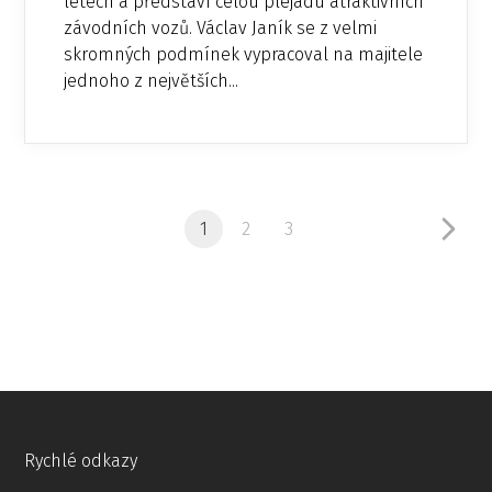
letech a představí celou plejádu atraktivních
závodních vozů. Václav Janík se z velmi
skromných podmínek vypracoval na majitele
jednoho z největších...
1
2
3
Rychlé odkazy