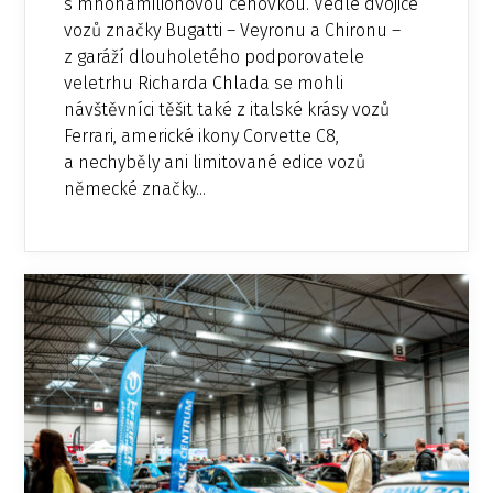
s mnohamilionovou cenovkou. Vedle dvojice
vozů značky Bugatti – Veyronu a Chironu –
z garáží dlouholetého podporovatele
veletrhu Richarda Chlada se mohli
návštěvníci těšit také z italské krásy vozů
Ferrari, americké ikony Corvette C8,
a nechyběly ani limitované edice vozů
německé značky...