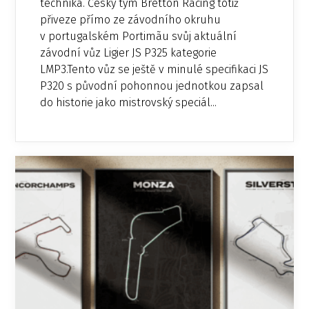
technika. Český tým Bretton Racing totiž
přiveze přímo ze závodního okruhu
v portugalském Portimãu svůj aktuální
závodní vůz Ligier JS P325 kategorie
LMP3.Tento vůz se ještě v minulé specifikaci JS
P320 s původní pohonnou jednotkou zapsal
do historie jako mistrovský speciál...